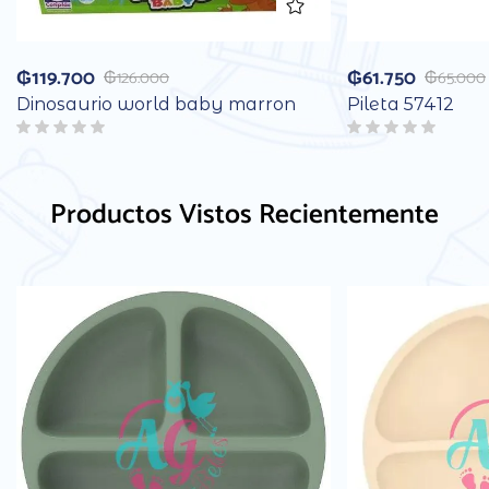
₲
119.700
₲
61.750
₲
126.000
₲
65.000
Dinosaurio world baby marron
Pileta 57412
Productos Vistos Recientemente