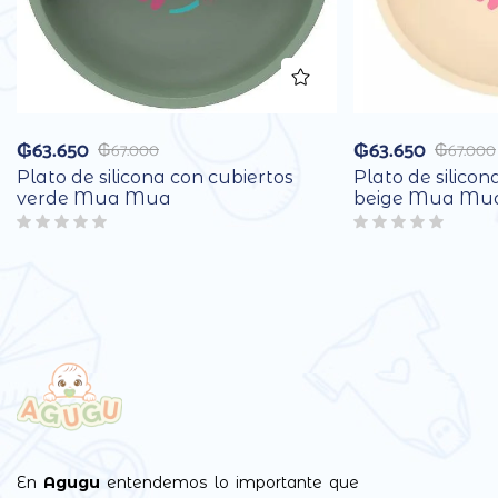
₲
63.650
₲
63.650
₲
67.000
₲
67.000
Plato de silicona con cubiertos
Plato de silicon
verde Mua Mua
beige Mua Mu
En
Agugu
entendemos lo importante que