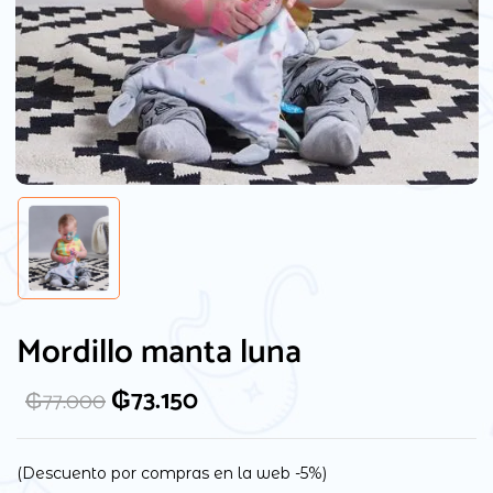
Guarda mi nombre, correo electrónico y
web en este navegador para la próxima
Mordillo manta luna
vez que comente.
₲
73.150
₲
77.000
(Descuento por compras en la web -5%)