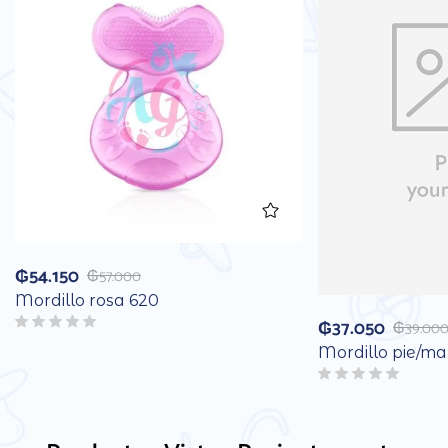
₲
54.150
₲
57.000
Mordillo rosa 620
₲
37.050
₲
39.00
Mordillo pie/m