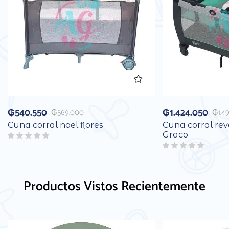
₲
540.550
₲
1.424.050
₲
569.000
₲
1.4
Cuna corral noel flores
Cuna corral reve
Graco
Productos Vistos Recientemente