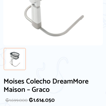
Moises Colecho DreamMore
Maison – Graco
₲
1.614.050
₲
1.699.000