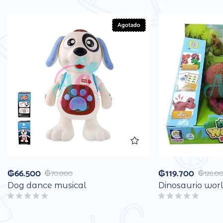
Agotado
₲
66.500
₲
119.700
₲
70.000
₲
126.0
Dog dance musical
Dinosaurio wor