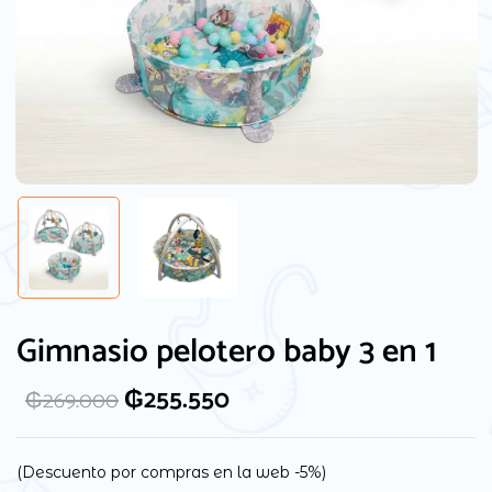
Guarda mi nombre, correo electrónico y
web en este navegador para la próxima
Gimnasio pelotero baby 3 en 1
vez que comente.
₲
255.550
₲
269.000
(Descuento por compras en la web -5%)