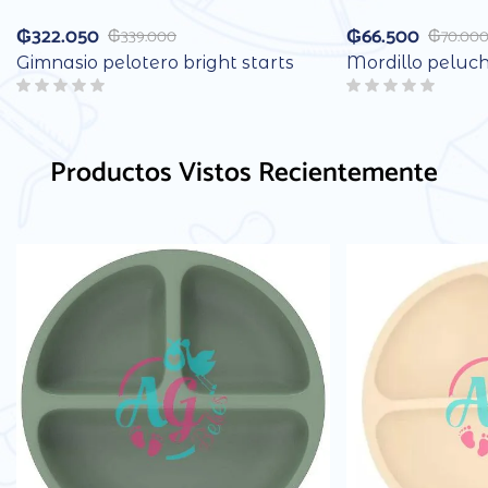
₲
322.050
₲
66.500
₲
339.000
₲
70.00
Gimnasio pelotero bright starts
Mordillo peluch
Productos Vistos Recientemente