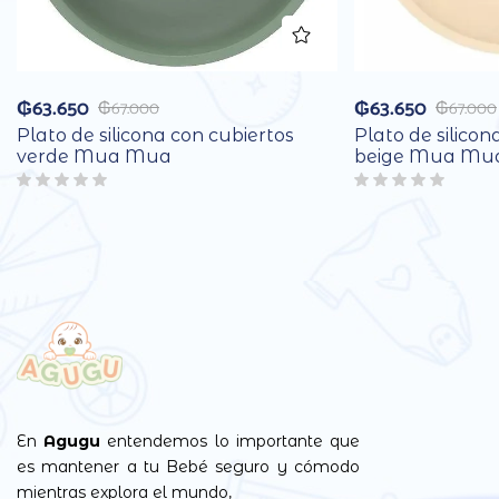
₲
63.650
₲
63.650
₲
67.000
₲
67.000
Plato de silicona con cubiertos
Plato de silicon
verde Mua Mua
beige Mua Mu
En
Agugu
entendemos lo importante que
es mantener a tu Bebé seguro y cómodo
mientras explora el mundo,