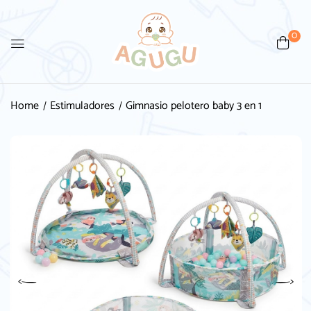
0
Be the first to review
“Gimnasio pelotero baby 3 en 1”
Home
Estimuladores
Gimnasio pelotero baby 3 en 1
Tu dirección de correo electrónico no será
publicada.
Los campos obligatorios están
marcados con
*
Your rating