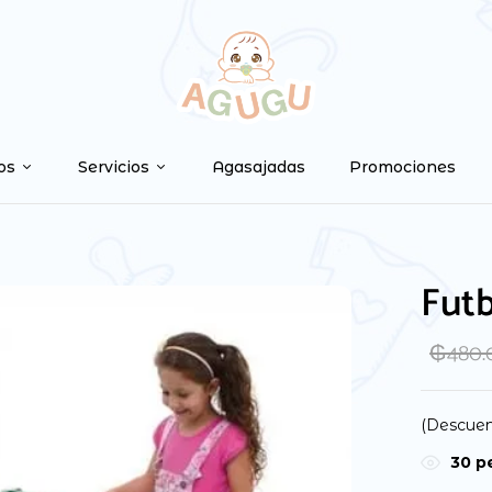
os
Servicios
Agasajadas
Promociones
Futb
₲
480
(Descuen
31
pe