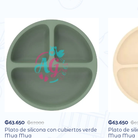
₲
63.650
₲
63.650
₲
67.000
₲
6
Plato de silicona con cubiertos verde
Plato de sil
Mua Mua
Mua Mua