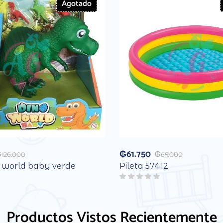
Agotado
₲
61.750
₲
126.000
₲
65.000
o world baby verde
Pileta 57412
Productos Vistos Recientemente