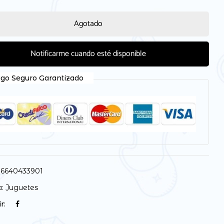
Agotado
Notificarme cuando esté disponible
go Seguro Garantizado
6640433901
a:
Juguetes
r: