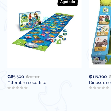
Agotado
₲
85.500
₲
119.700
₲
90.000
Alfombra cocodrilo
Dinosauri