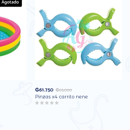
Agotado
₲
61.750
₲
65.000
Pinzas x4 carrito nene