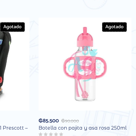
Agotado
Agotado
₲
85.500
₲
90.000
1 Prescott –
Botella con pajita y asa rosa 250ml