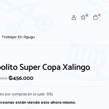
4
0
Trabajar En Agugu
olito Super Copa Xalingo
₲
456.000
.000
to por compras en la web -5%)
rsonas están viendo esto ahora mismo.