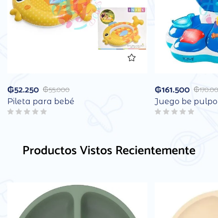
₲
52.250
₲
161.500
₲
55.000
₲
170.0
Pileta para bebé
Juego be pulpo
Productos Vistos Recientemente