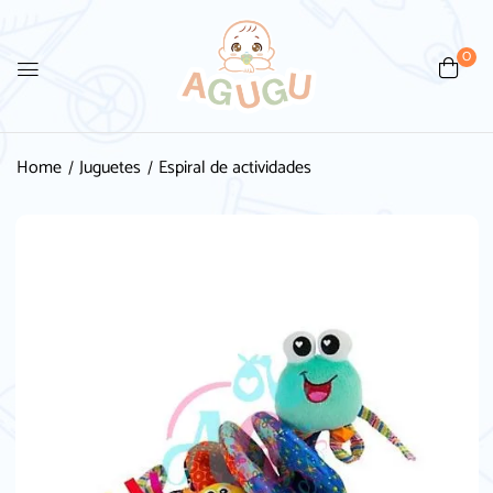
0
Be the first to review “Espiral
de actividades”
Home
Juguetes
Espiral de actividades
Tu dirección de correo electrónico no será
publicada.
Los campos obligatorios están
marcados con
*
Your rating