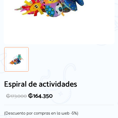
Guarda mi nombre, correo electrónico y
web en este navegador para la próxima
Espiral de actividades
vez que comente.
₲
164.350
₲
173.000
(Descuento por compras en la web -5%)