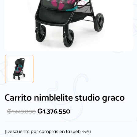
Guarda mi nombre, correo electrónico y
web en este navegador para la próxima
Carrito nimblelite studio graco
vez que comente.
₲
1.376.550
₲
1.449.000
(Descuento por compras en la web -5%)