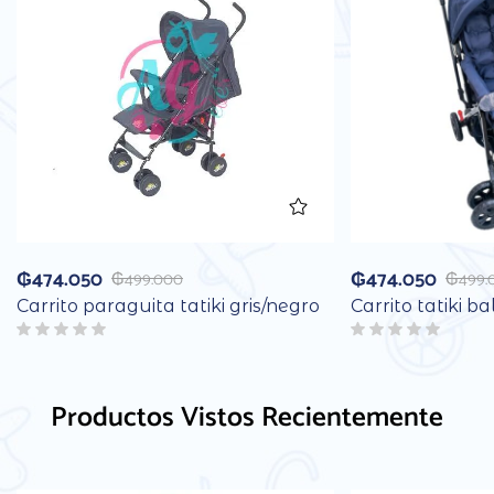
₲
474.050
₲
474.050
₲
499.000
₲
499.
Carrito paraguita tatiki gris/negro
Carrito tatiki ba
Productos Vistos Recientemente