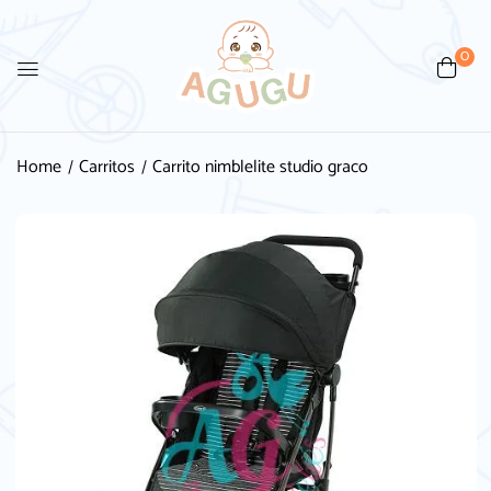
0
Be the first to review “Carrito
nimblelite studio graco”
Home
Carritos
Carrito nimblelite studio graco
Tu dirección de correo electrónico no será
publicada.
Los campos obligatorios están
marcados con
*
Your rating