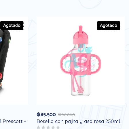
Agotado
Agotado
₲
85.500
₲
90.000
1 Prescott –
Botella con pajita y asa rosa 250ml