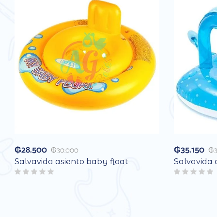
₲
28.500
₲
35.150
₲
30.000
₲
Salvavida asiento baby float
Salvavida 