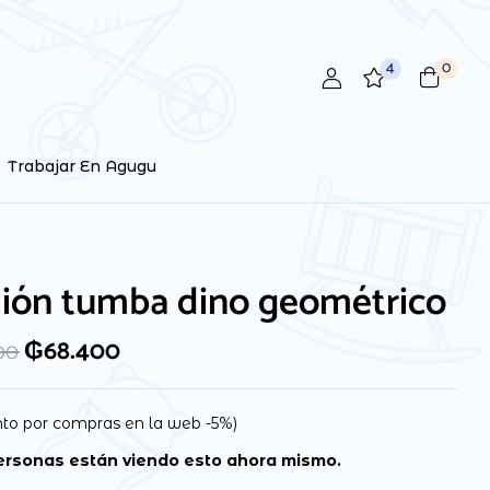
4
0
Trabajar En Agugu
ión tumba dino geométrico
₲
68.400
00
to por compras en la web -5%)
rsonas están viendo esto ahora mismo.