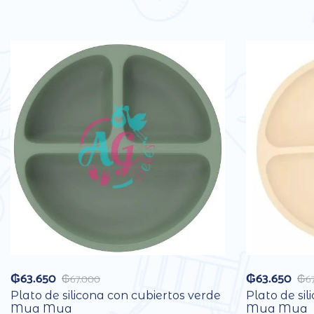
₲
63.650
₲
63.650
₲
67.000
₲
6
Plato de silicona con cubiertos verde
Plato de sil
Mua Mua
Mua Mua