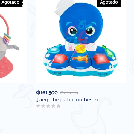
Agotado
Agotado
₲
161.500
₲
170.000
Juego be pulpo orchestra