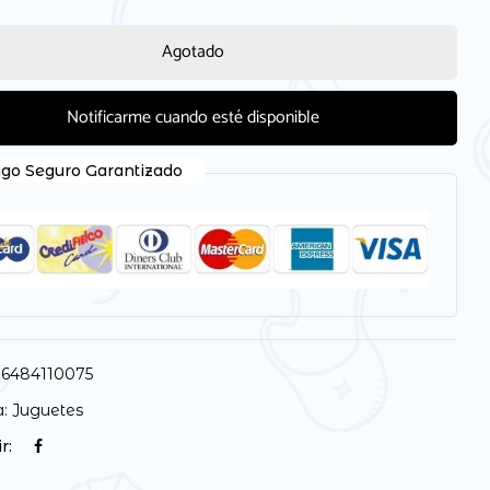
Agotado
Notificarme cuando esté disponible
go Seguro Garantizado
6484110075
a:
Juguetes
r: