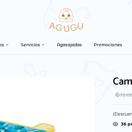
os
Servicios
Agasajadas
Promociones
Cam
₲
72.0
(Descuen
36
pe