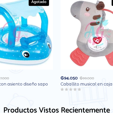
Agotado
₲
94.050
37.000
₲
99.000
con asiento diseño sapo
Caballito musical en caja
Productos Vistos Recientemente