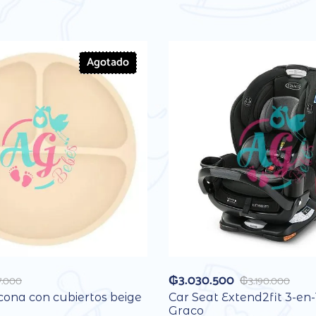
Agotado
₲
3.030.500
7.000
₲
3.190.000
icona con cubiertos beige
Car Seat Extend2fit 3-en-
Graco