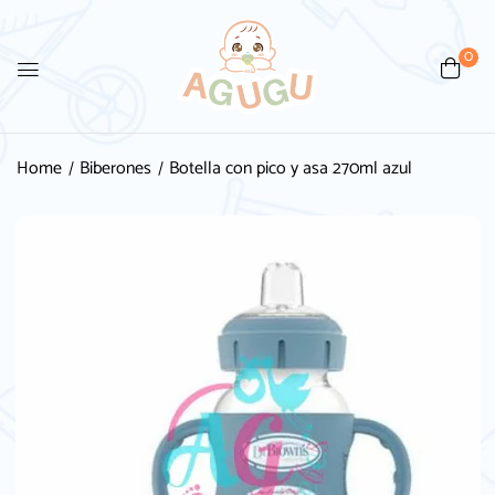
0
Be the first to review “Botella
con pico y asa 270ml azul”
Home
Biberones
Botella con pico y asa 270ml azul
Tu dirección de correo electrónico no será
publicada.
Los campos obligatorios están
marcados con
*
Your rating