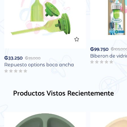
₲
99.750
₲
105.00
Biberon de vidr
₲
33.250
₲
35.000
Repuesto options boca ancha
Productos Vistos Recientemente