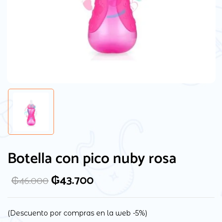
Guarda mi nombre, correo electrónico y
web en este navegador para la próxima
Botella con pico nuby rosa
vez que comente.
₲
43.700
₲
46.000
(Descuento por compras en la web -5%)