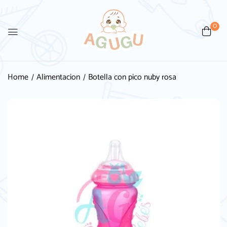
0
Be the first to review “Botella
con pico nuby rosa”
Home
Alimentacion
Botella con pico nuby rosa
Tu dirección de correo electrónico no será
publicada.
Los campos obligatorios están
marcados con
*
Your rating