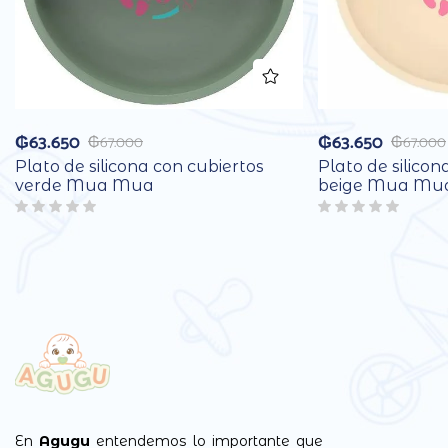
₲
63.650
₲
63.650
₲
67.000
₲
67.000
Plato de silicona con cubiertos
Plato de silicon
verde Mua Mua
beige Mua Mu
En
Agugu
entendemos lo importante que