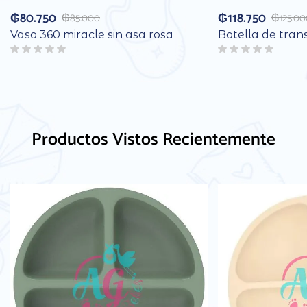
₲
80.750
₲
118.750
₲
85.000
₲
125.0
Vaso 360 miracle sin asa rosa
Botella de trans
Productos Vistos Recientemente