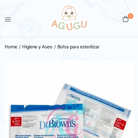
0
Be the first to review “Bolsa
para esterilizar”
Home
Higiene y Aseo
Bolsa para esterilizar
Tu dirección de correo electrónico no será
publicada.
Los campos obligatorios están
marcados con
*
Your rating