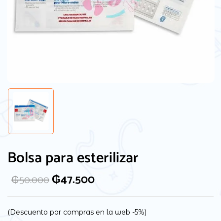
Guarda mi nombre, correo electrónico y
web en este navegador para la próxima
Bolsa para esterilizar
vez que comente.
₲
47.500
₲
50.000
(Descuento por compras en la web -5%)