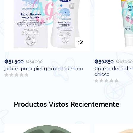
₲
51.300
₲
59.850
₲
54.000
₲
63.000
Jabón para piel y cabello chicco
Crema dental 
chicco
Productos Vistos Recientemente