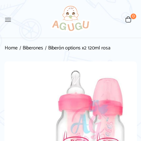
0
Be the first to review
“Biberón options x2 120ml rosa”
Home
Biberones
Biberón options x2 120ml rosa
Tu dirección de correo electrónico no será
publicada.
Los campos obligatorios están
marcados con
*
Your rating