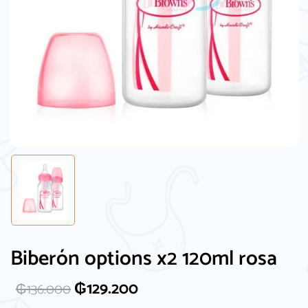
Guarda mi nombre, correo electrónico y
web en este navegador para la próxima
vez que comente.
Biberón options x2 120ml rosa
₲
129.200
₲
136.000