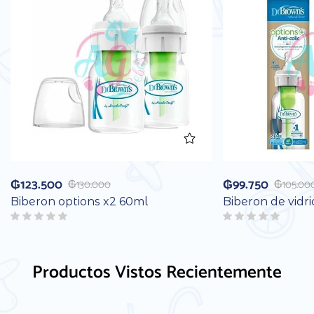
₲
123.500
₲
99.750
₲
130.000
₲
105.00
Biberon options x2 60ml
Biberon de vidr
Productos Vistos Recientemente