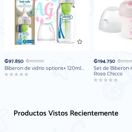
₲
97.850
₲
194.750
₲
103.000
₲
205.
Biberon de vidrio options+ 120ml…
Set de Biberon 
Rosa Chicco
Productos Vistos Recientemente