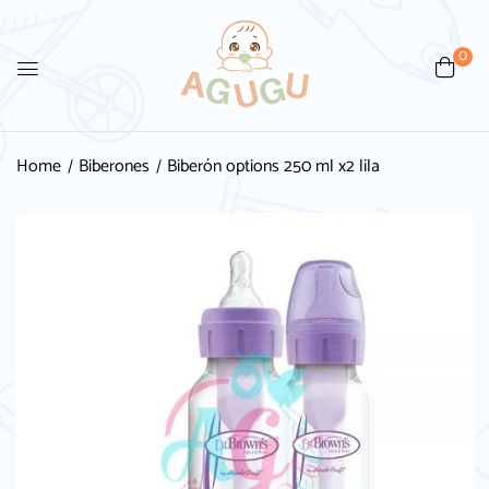
0
Be the first to review
“Biberón options 250 ml x2 lila”
Home
Biberones
Biberón options 250 ml x2 lila
Tu dirección de correo electrónico no será
publicada.
Los campos obligatorios están
marcados con
*
Your rating