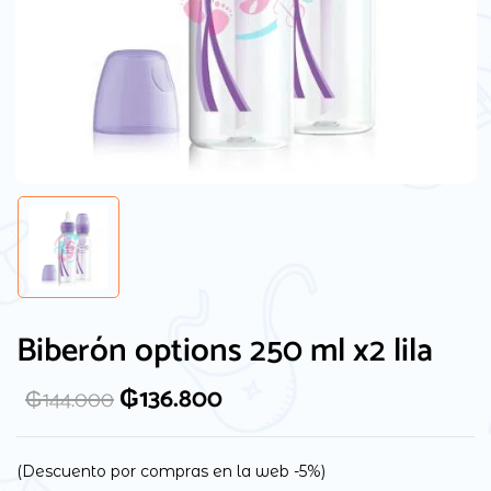
Guarda mi nombre, correo electrónico y
web en este navegador para la próxima
Biberón options 250 ml x2 lila
vez que comente.
₲
136.800
₲
144.000
(Descuento por compras en la web -5%)