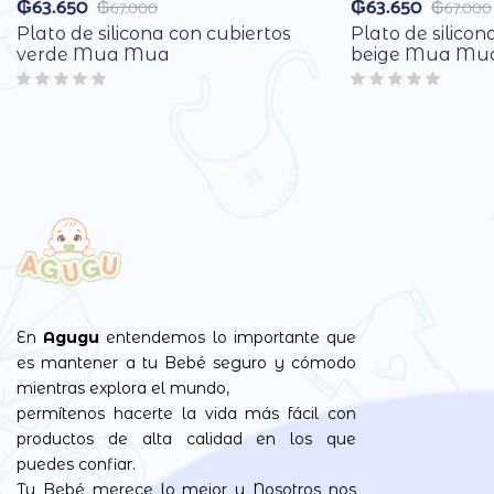
₲
63.650
₲
63.650
₲
67.000
₲
67.000
Plato de silicona con cubiertos
Plato de silicon
verde Mua Mua
beige Mua Mu
En
Agugu
entendemos lo importante que
es mantener a tu Bebé seguro y cómodo
mientras explora el mundo,
permítenos hacerte la vida más fácil con
productos de alta calidad en los que
puedes confiar.
Tu Bebé merece lo mejor y Nosotros nos