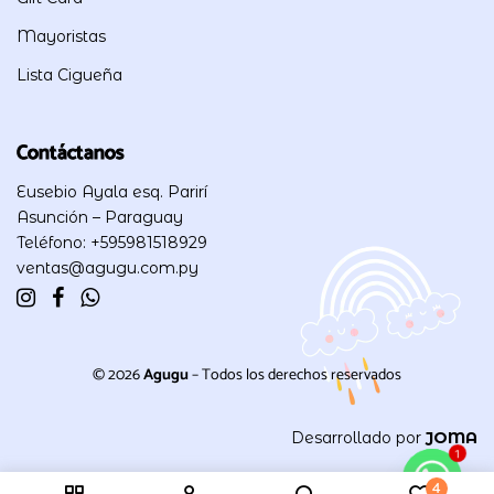
Mayoristas
Lista Cigueña
Contáctanos
Eusebio Ayala esq. Parirí
Asunción – Paraguay
Teléfono: +595981518929
ventas@agugu.com.py
© 2026
Agugu
– Todos los derechos reservados
Desarrollado por
JOMA
1
4