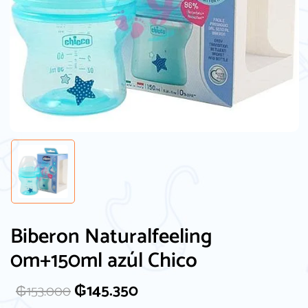
Biberon Naturalfeeling
0m+150ml azúl Chico
₲
145.350
₲
153.000