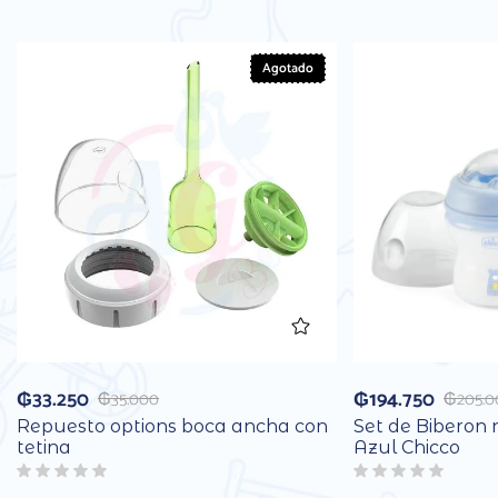
Agotado
₲
33.250
₲
194.750
₲
35.000
₲
205.
Repuesto options boca ancha con
Set de Biberon 
tetina
Azul Chicco