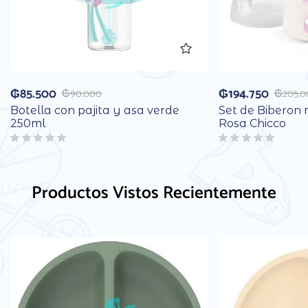
₲
85.500
₲
194.750
₲
90.000
₲
205.
Botella con pajita y asa verde
Set de Biberon 
250ml
Rosa Chicco
Productos Vistos Recientemente