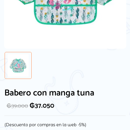
Guarda mi nombre, correo electrónico y
web en este navegador para la próxima
Babero con manga tuna
vez que comente.
₲
37.050
₲
39.000
(Descuento por compras en la web -5%)