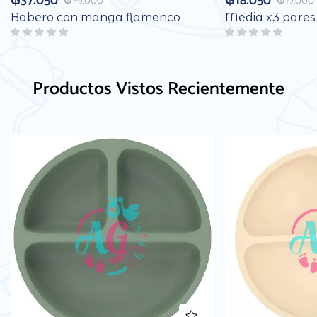
₲
37.050
₲
18.050
₲
39.000
₲
19.000
Babero con manga flamenco
Media x3 pares
Productos Vistos Recientemente