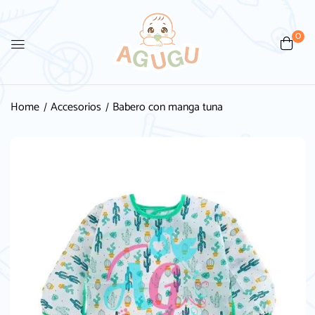
0
Be the first to review “Babero
con manga tuna”
Home
Accesorios
Babero con manga tuna
Tu dirección de correo electrónico no será
publicada.
Los campos obligatorios están
marcados con
*
Your rating