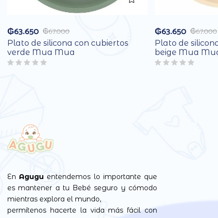
₲
63.650
₲
63.650
₲
67.000
₲
67.000
Plato de silicona con cubiertos
Plato de silicon
verde Mua Mua
beige Mua Mu
En
Agugu
entendemos lo importante que
es mantener a tu Bebé seguro y cómodo
mientras explora el mundo,
permítenos hacerte la vida más fácil con